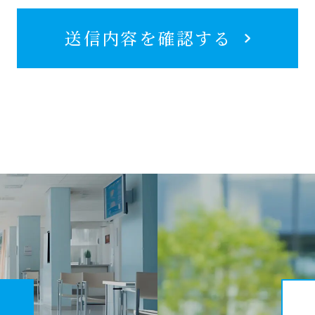
同
意
す
送信内容を確認する
る