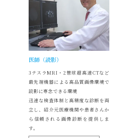
医師（読影）
3テスラMRI・2管球超高速CTなど
最先端機器による高品質画像環境で
読影に専念できる環境
迅速な検査体制と高精度な診断を両
立し、紹介元医療機関や患者さんか
ら信頼される画像診断を提供しま
す。